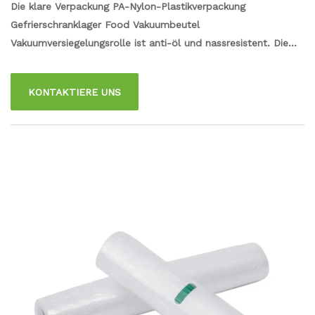
Die klare Verpackung PA-Nylon-Plastikverpackung
ffbeutel Vakuumversiegelungsrolle
Gefrierschranklager Food Vakuumbeutel
Vakuumversiegelungsrolle ist anti-öl und nassresistent. Die
Hauptfunktion kann einer hohen Temperatur über 100 ° C
widerstehen. Durch das transparente Design werden Sie klar,
KONTAKTIERE UNS
wie Sie das innere Essen sehen, und dann können Sie schnell
herausfinden, was Sie möchten. Das Paket kann Ihnen dabei
helfen, frisches oder köstliches Essen mit hoher Dehnung zu
packen, was auch immer Sie zwangs ziehen, es ist schwierig,
kaputt zu werden.