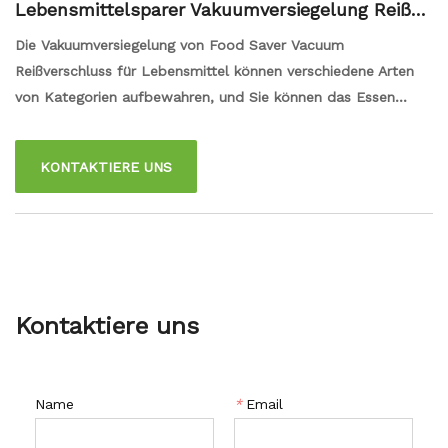
Lebensmittelsparer Vakuumversiegelung Reißve
rschlussbeutel für Lebensmittel
Die Vakuumversiegelung von Food Saver Vacuum
Reißverschluss für Lebensmittel können verschiedene Arten
von Kategorien aufbewahren, und Sie können das Essen
einfach und bequem mit dem Sipper -Design aufbewahren.
Es kann den gesamten Vakuumzustand mit hoher
KONTAKTIERE UNS
Versiegelung unterstützen, die mehrmals verwendet werden
soll, wenn es nicht kaputt ist. Dies ist eine umweltfreundliche
Möglichkeit, Lebensmittel frisch zu halten. Es hinterließ ein
Luftventil, mit dem Sie die innere Luft auspumpen können,
um die Gesamtluftvorbeugung zu erhalten.
Kontaktiere uns
Name
*
Email